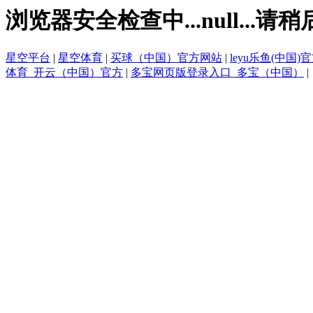
浏览器安全检查中...null...请稍
星空平台
|
星空体育
|
买球（中国）官方网站
|
leyu乐鱼(中国)
体育_开云（中国）官方
|
多宝网页版登录入口_多宝（中国）
|