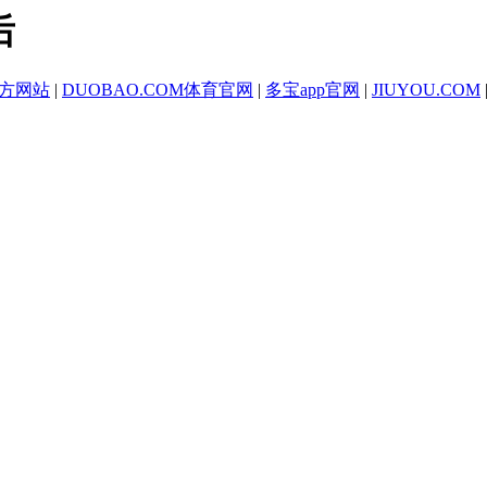
后
官方网站
|
DUOBAO.COM体育官网
|
多宝app官网
|
JIUYOU.COM