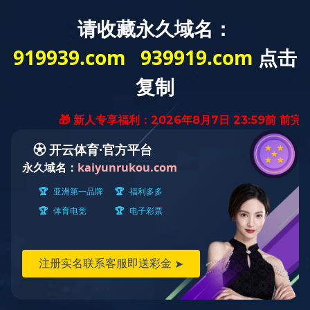
开云(中国)首页
走进开云(中国)
公司简介
资质荣誉
业务租赁
平头塔式起重机系列
锤头塔式起重机
施工升降机
系列
中联重科R代塔机
项目案例
案例展示
开云(中国)资讯
公司新闻
行业资讯
技术资讯
招贤纳士
校园招聘
社会招聘
联系开云(中国)
联系