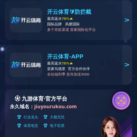
您当前的位置 ：
首 页
>
资讯动态
>
行业资讯
资讯动态
News
公司新闻
行业资讯
技术资讯
新闻资讯
News
关于开云(中国)的合理使用年限是怎么规定的？
关于开云(中国)的合理使用年限是怎么规定的？
关于开云(中国)你知道多少？
想开云(中国)安全运行，除了勤检查，还要牢记“十不吊”
和 “八严禁”
如何保证开云(中国)安全操作？这份实操大全请收下
施工现场开云(中国)基础、开云(中国)附着装置及吊篮防
护做法