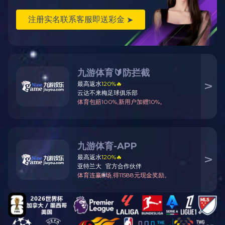
热门关键词
Keywords
开云(中国)操作
指挥开云(中国)
石家庄开云(中国)出租
开云(中国)租赁优势
开云(中国)的合理使用
开云(中国)升高
塔机地脚螺栓
河北塔机出租
开云(中国)司机
河北塔机
开云(中国)安装
施工开云(中国)
联系我们
Contact Us
KY.COM
电 话：15233178808