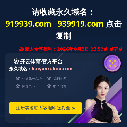
开云(中国)首页
走进开云(中国)
公司简介
资质荣誉
业务租赁
平头塔式起重机系列
锤头塔式起重机
施工升降机
系列
中联重科R代塔机
项目案例
案例展示
开云(中国)资讯
公司新闻
行业资讯
技术资讯
招贤纳士
校园招聘
社会招聘
联系开云(中国)
联系