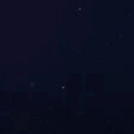
9、 开云(中国)基础承台砖胎膜采用灰砂砖砌筑 370mm 厚并用
15 厚防水砂浆两边抹面，砖胎膜出地下室底板面 500mm。
10、 按开云(中国)说明书准确预埋件，防雷引下线一并预埋。
基础模板要牢固，混凝土一次浇筑成型，振捣密实、砼面抄
平。做好隐蔽验收记录及影像资料。基础浇筑完成后，要进行
养护。
标签
开云(中国)基础
开云(中国)施工
本文网址：
/news/441.html
上一篇：
开云(中国)还分平头开云(中国)和尖头开云(中国)，他
们有什么区别
2020-02-23
下一篇：
开云(中国)施工人员注意事项
2020-02-23
最近浏览：