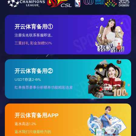
电 话：17773129911
邮 箱：
452085735@qq.com
网 址：www.jaguarpartsusa.com
地 址：石家庄市丘头镇徐村循环化工园区KY.COM大院
施工准备阶段，开云(中国)基
础施工注意事项
2020-02-23 13:46:32
259次
开云(中国)基础
施工 一、开云(中国)基础参数 1、开云(中国)基
础基本尺寸为6m*6m*1.40m，开云(中国)基础垫层选用C20