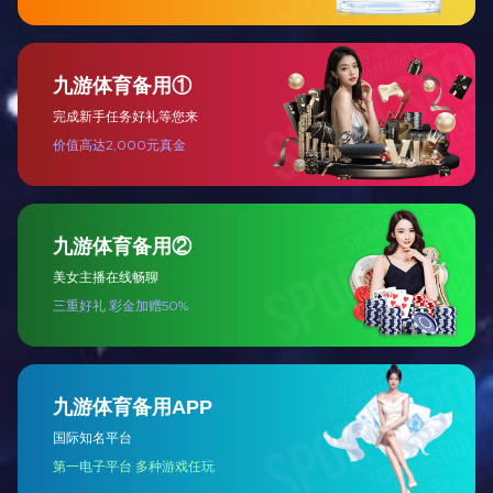
装待发前往正定古城团建。
河北开云(中国)租赁
一、团建活动，首先要得到领导或者负责人的支持，因此要多
和领导沟通，明确团建的重点，想要达成什么目的以及预期效
果。比如：领导是想要提升士气？还是希望舒缓员工工作压
力？还是新成员融入？等等。明确了团建的重点和方向会给策
划工作降低很多难度。
二、团建的类型可以分为传统拓展培训、户外旅行式团建、主
题定制、吃喝玩乐等。在确定团建类型时，可以适当倾听活动
参与者的意见和建议，知道大部分人的需求，再结合领导的目
的进行确定。在这个阶段可以列出2~3种团建方案，让大家投
票选择。
三、活动过程中难免会出现各种突发状况，因此在团建方案确
定后，就需要针对活动流程的细节进行推敲，做好各种应急预
案，做到未雨绸缪。
四、团建活动结束后，选个时间开场总结分享会，对此次团建