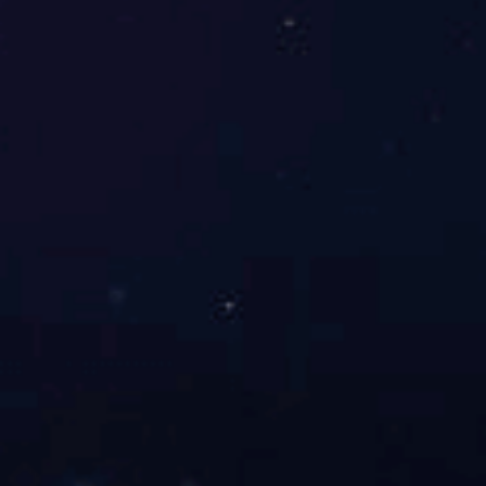
开云(中国)出租公司如何进行设备的定期检查？​
2025-07-
22
开云(中国)出租过程中，设备的运输由谁承担？​
2025-09-
03
塔机出租公司如何确保设备的安全性？
2025-08-06
开云(中国)出租时，设备的吊运能力如何评估？​
2025-08-
16
KY.COM
做KY.COM企业，服务KY.COM客户
邮箱：452085735@qq.com
地址：石家庄市丘头镇徐村循环化工园区KY.COM大院
业务热线：17773129911
服务热线：15233178808