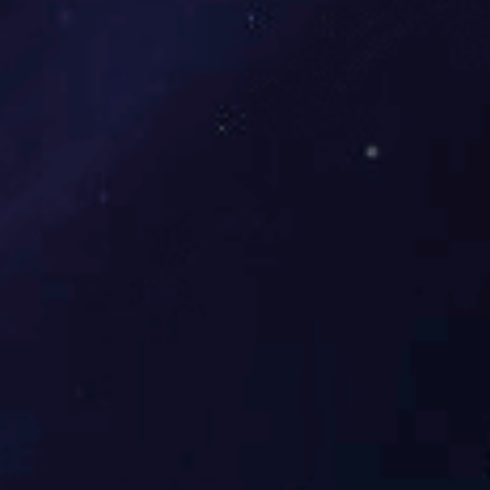
上一篇：
如何保证开云(中国)安全操作？这份实操大全请收下
2020-02-18
下一篇：
开云(中国)
2021-07-18
最近浏览：
相关产品
相关新闻
开云(中国)出租公司如何保证设备的安全性？
2025-07-28
开云(中国)租赁：建筑施工高效作业的核心支撑，选型
与租赁全攻略
2025-10-22
开云(中国)租赁的合同到期后，设备如何归还？
2025-07-
09
塔机出租时设备的运输由谁负责？
2025-08-21
开云(中国)安装前需对场地进行哪些准备工作，场地承
载力需满足什么要求？​
2025-10-29
开云(中国)出租时，对承租方的场地有什么要求？​
2025-
07-16