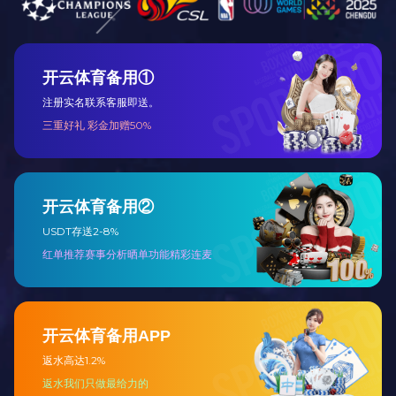
电 话：17773129911
邮 箱：
452085735@qq.com
网 址：www.jaguarpartsusa.com
地 址：石家庄市丘头镇徐村循环化工园区KY.COM大院
集体活动
2020-04-07 10:30:10
483次
为了更好地激发公司员工的工作激情，树立公司员工之间的积
极沟通、相互信任、团结协作、培养团队的意识，增强员工的
责任感及归属感，展现KY.COM的风采。2020年，KY.COM员
工参加了以释放激情铿锵向前为主题的团队拓展活动，我们整