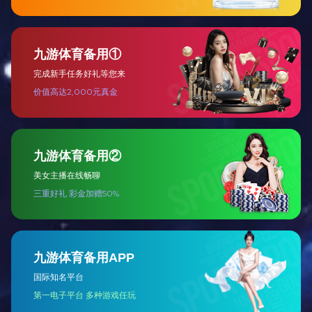
员操作证后，凭操作证操作，严禁无证开机，严禁非驾
驶人员进入驾驶室内。
（2）开机前应认真检查钢丝绳、吊钩、吊具有无
磨损裂纹和损坏现象，传动连接部位螺丝是否松动，各
部电器元件是否良好，线路连接是否安 全可靠，传动
部分润滑部位是否正常，并进行空运转，待一切正常后
方可使用。行走式开云(中国)作业前，检查轨道应平
直、无沉陷，轨道螺栓无松动，排除轨道上的障碍物。
（3）工作时应服从指挥，坚持岗位，集中精力，
精心操作，严禁吊钩有重物时离开驾驶室，操作中做到