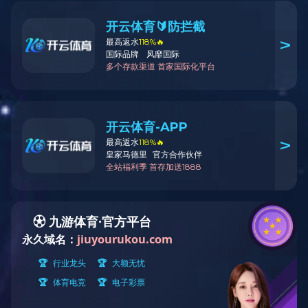
您当前的位置 ：
首 页
>
资讯动态
>
技术资讯
资讯动态
News
公司新闻
行业资讯
技术资讯
新闻资讯
News
关于开云(中国)的合理使用年限是怎么规定的？
关于开云(中国)的合理使用年限是怎么规定的？
关于开云(中国)你知道多少？
想开云(中国)安全运行，除了勤检查，还要牢记“十不吊”
和 “八严禁”
如何保证开云(中国)安全操作？这份实操大全请收下
施工现场开云(中国)基础、开云(中国)附着装置及吊篮防
护做法