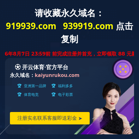
开云(中国)首页
走进开云(中国)
公司简介
资质荣誉
业务租赁
平头塔式起重机系列
锤头塔式起重机
施工升降机
系列
中联重科R代塔机
项目案例
案例展示
开云(中国)资讯
公司新闻
行业资讯
技术资讯
招贤纳士
校园招聘
社会招聘
联系开云(中国)
联系