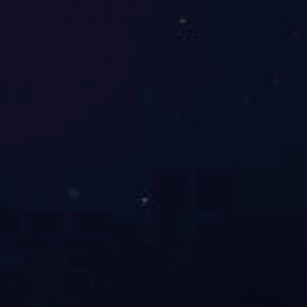
（8）下班前将吊勾提升到离臂杆顶端2～3m处，
松开回旋机构制动装置，使其顺风源自由摆动。
（9）下班前各操作处于断开位置，切断电源，离
开驾驶室必 须加锁。
标签
河北开云(中国)租赁
开云(中国)司机
开云(中国)操作规程
本文网址：
/news/522.html
上一篇：
开云(中国)租赁过程中的安 全责任划分
2020-11-23
下一篇：
开云(中国)安装顺序和安全质量要求
2020-12-01
最近浏览：