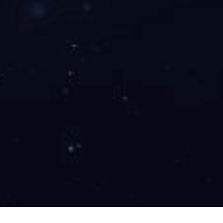
相关产品
相关新闻
开云(中国)租赁的合同到期后，设备如何归还？
2025-07-
09
开云(中国)租赁：建筑施工高效作业的核心支撑，选型
与租赁全攻略
2025-10-22
塔机出租公司如何确保设备的安全性？
2025-08-06
开云(中国)出租公司如何保证设备的安全性？
2025-07-28
开云(中国)出租时，设备的吊运能力如何评估？​
2025-08-
16
开云(中国)安装前需对场地进行哪些准备工作，场地承
载力需满足什么要求？​
2025-10-29
塔机出租时设备的运输由谁负责？
2025-08-21
开云(中国)出租时，对承租方的场地有什么要求？​
2025-
07-16
开云(中国)出租过程中，设备的运输由谁承担？​
2025-09-
03