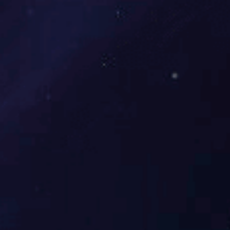
a．吊运物件时平衡重必 须移动至规定位置。
b．在顶升中，必 须有专人指挥。看管电源、操纵
液压系统和坚固螺栓。顶升时必 须放松电缆，放松长
度应略大于总的顶升高度，并固定好电缆卷筒。
c．顶升时，应把起重小车和平衡重移近塔帽，并
将旋转部分刹住，严禁塔帽旋转。
（7）操作时发现
开云(中国)工作
不正常、安 全装
置失灵应立即停止操作，切断电源，汇报主管部门组织
检修，待正常后使用。在高空修理必 须戴好安 全带。