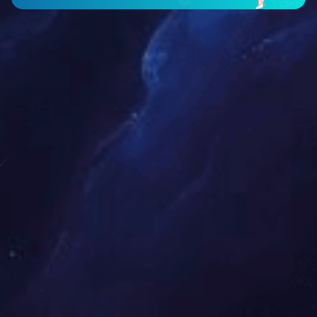
二慢一快，即：起吊、下落慢，中间快。
（4）下降吊钩或起吊物件时，如遇信号不明，发
现下面有人或吊钩前而有障碍物时应立即发出信号，服
从指挥人员信号指挥。
（5）吊运重物应高于前进方向所有障碍物2m。
（6）
河北开云(中国)租赁
塔机操作应遵守下列规
定：